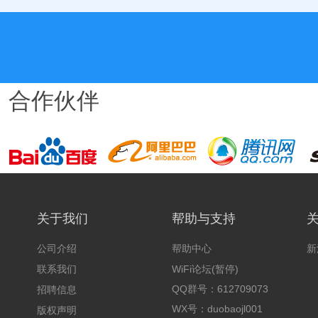
合作伙伴
关于我们
帮助与支持
公司介绍
帮助中心
新
联系我们
WiFi论坛(暂停)
QQ群号：612709073
招聘信息
WX号：duobaojl001
版权声明